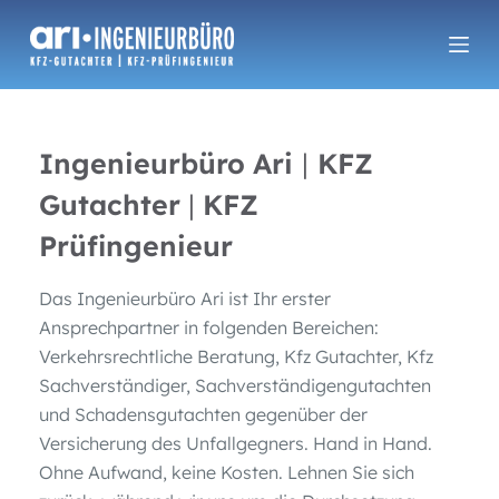
Z
u
m
I
n
Ingenieurbüro
Ari
|
KFZ
h
Gutachter
|
KFZ
a
l
Prüfingenieur
t
s
Das Ingenieurbüro Ari ist Ihr erster
p
Ansprechpartner in folgenden Bereichen:
r
Verkehrsrechtliche Beratung, Kfz Gutachter, Kfz
i
Sachverständiger, Sachverständigengutachten
n
und Schadensgutachten gegenüber der
g
Versicherung des Unfallgegners. Hand in Hand.
e
Ohne Aufwand, keine Kosten. Lehnen Sie sich
n